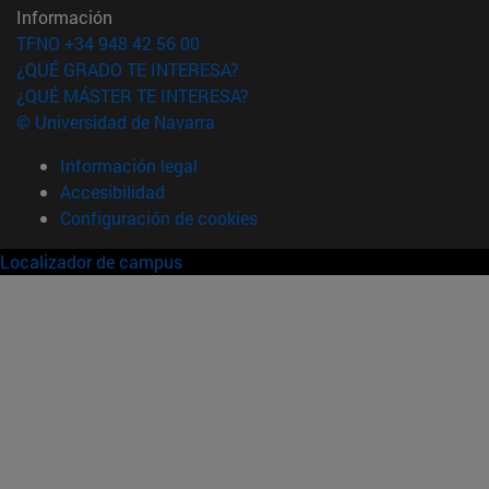
Información
TFNO +34 948 42 56 00
¿QUÉ GRADO TE INTERESA?
¿QUÉ MÁSTER TE INTERESA?
© Universidad de Navarra
Información legal
Accesibilidad
Configuración de cookies
Localizador de campus