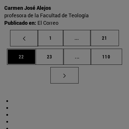
Carmen José Alejos
profesora de la Facultad de Teología
Publicado en:
El Correo
Página
Páginas intermedias Us
Página
1
...
21
Página
Página
Páginas intermedias U
Página
22
23
...
110