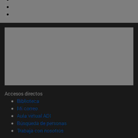
Accesos directos
(abre en nueva ventana)
Biblioteca
(abre en nueva ventana)
Mi correo
(abre en nueva ventana)
Aula virtual ADI
(abre en nueva ventana)
Búsqueda de personas
(abre en nueva ventana)
Trabaja con nosotros