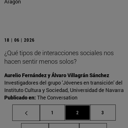
Aragón
18 | 06 | 2026
¿Qué tipos de interacciones sociales nos
hacen sentir menos solos?
Aurelio Fernández y Álvaro Villagrán Sánchez
Investigadores del grupo 'Jóvenes en transición' del
Instituto Cultura y Sociedad, Universidad de Navarra
Publicado en:
The Conversation
Página
Página
Página
1
2
3