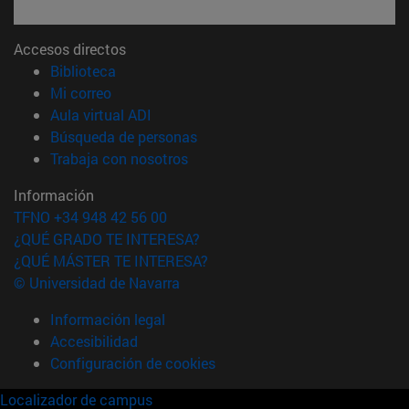
Accesos directos
(abre en nueva ventana)
Biblioteca
(abre en nueva ventana)
Mi correo
(abre en nueva ventana)
Aula virtual ADI
(abre en nueva ventana)
Búsqueda de personas
(abre en nueva ventana)
Trabaja con nosotros
Información
TFNO +34 948 42 56 00
¿QUÉ GRADO TE INTERESA?
¿QUÉ MÁSTER TE INTERESA?
© Universidad de Navarra
Información legal
Accesibilidad
Configuración de cookies
Localizador de campus