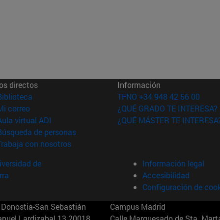
os directos
Información
(abre en nueva ventana)
Biblioteca
TFNO +34 948 42 56 00
(abre en nueva ventana)
Mi correo
¿QUÉ GRADO TE INTERESA?
(abre en nueva ventana)
Aula virtual ADI
¿QUÉ MÁSTER TE INTERESA
(abre en nueva ventana)
Búsqueda de personas
(abre en nueva ventana)
Trabaja con nosotros
versidad de
Información legal
rra
Accesibilidad
Configuración de coo
Donostia-San Sebastián
Campus Madrid
anuel Lardizabal 13 20018
Calle Marquesado de Sta. Marta