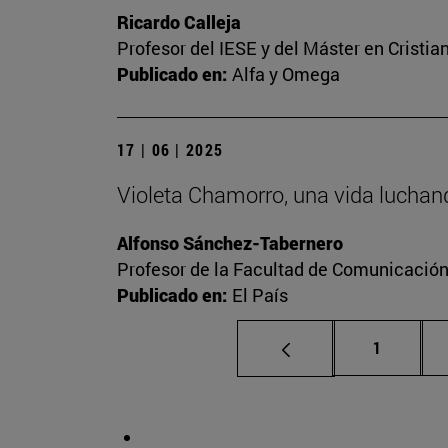
Ricardo Calleja
Profesor del IESE y del Máster en Crist
Publicado en:
Alfa y Omega
17 | 06 | 2025
Violeta Chamorro, una vida luchand
Alfonso Sánchez-Tabernero
Profesor de la Facultad de Comunicació
Publicado en:
El País
Página
1