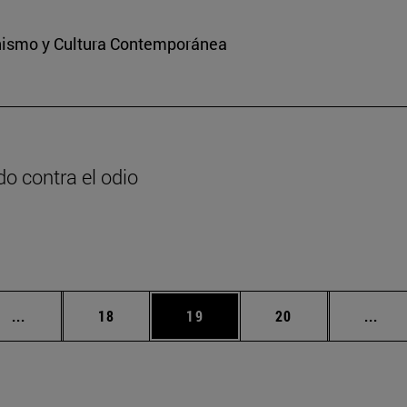
ianismo y Cultura Contemporánea
o contra el odio
n
Páginas intermedias Use TAB para desplazarse.
Página
Página
Página
Pági
...
18
19
20
...