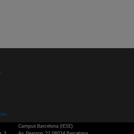
?
kies
Campus Barcelona (IESE)
, 3
Av. Pearson, 21 08034 Barcelona