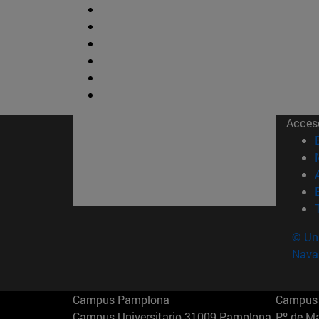
Acces
© Uni
Nava
Campus Pamplona
Campus 
Campus Universitario 31009 Pamplona
Pº de M