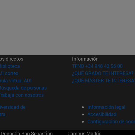
os directos
Información
(abre en nueva ventana)
Biblioteca
TFNO +34 948 42 56 00
(abre en nueva ventana)
Mi correo
¿QUÉ GRADO TE INTERESA?
(abre en nueva ventana)
Aula virtual ADI
¿QUÉ MÁSTER TE INTERESA
(abre en nueva ventana)
Búsqueda de personas
(abre en nueva ventana)
Trabaja con nosotros
versidad de
Información legal
rra
Accesibilidad
Configuración de coo
Donostia-San Sebastián
Campus Madrid