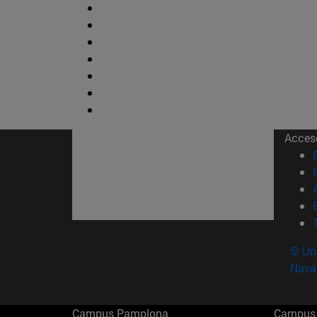
Acces
© Uni
Nava
Campus Pamplona
Campus 