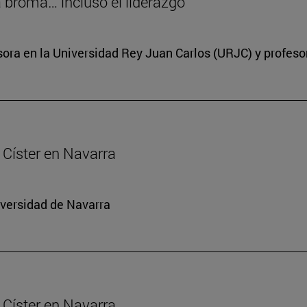
a broma… incluso el liderazgo
ora en la Universidad Rey Juan Carlos (URJC) y profesor
Císter en Navarra
iversidad de Navarra
Císter en Navarra