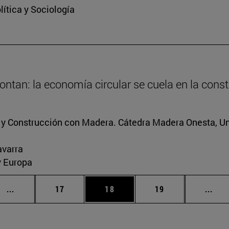
ítica y Sociología
ntan: la economía circular se cuela en la cons
s y Construcción con Madera. Cátedra Madera Onesta, U
avarra
y Europa
Páginas intermedias Use TAB para desplazarse.
Página
Página
Página
Pági
...
17
18
19
...