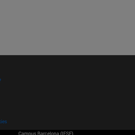
?
kies
Campus Barcelona (IESE)