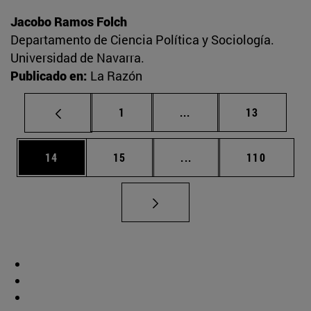
Jacobo Ramos Folch
Departamento de Ciencia Política y Sociología.
Universidad de Navarra.
Publicado en:
La Razón
Página
Páginas intermedias Us
Página
1
...
13
Página
Página
Páginas intermedias U
Página
14
15
...
110