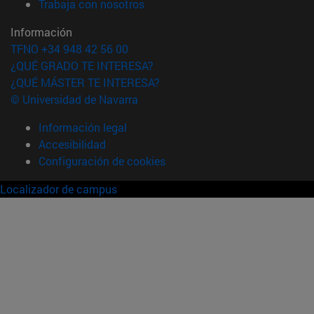
(abre en nueva ventana)
Trabaja con nosotros
Información
TFNO +34 948 42 56 00
¿QUÉ GRADO TE INTERESA?
¿QUÉ MÁSTER TE INTERESA?
© Universidad de Navarra
Información legal
Accesibilidad
Configuración de cookies
Localizador de campus