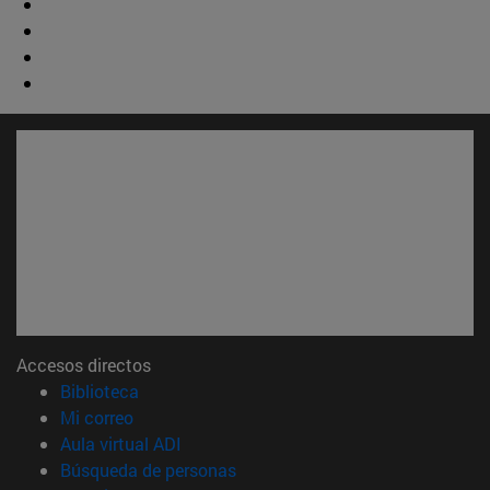
Accesos directos
(abre en nueva ventana)
Biblioteca
(abre en nueva ventana)
Mi correo
(abre en nueva ventana)
Aula virtual ADI
(abre en nueva ventana)
Búsqueda de personas