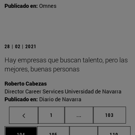
Publicado en:
Omnes
28 | 02 | 2021
Hay empresas que buscan talento, pero las
mejores, buenas personas
Roberto Cabezas
Director Career Services Universidad de Navarra
Publicado en:
Diario de Navarra
Página
Páginas intermedias Us
Página
1
...
103
Página
Página
Páginas intermedias 
Página
104
105
...
110