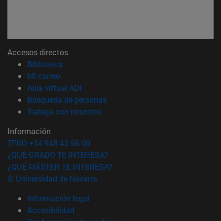
Accesos directos
(abre en nueva ventana)
Biblioteca
(abre en nueva ventana)
Mi correo
(abre en nueva ventana)
Aula virtual ADI
(abre en nueva ventana)
Búsqueda de personas
(abre en nueva ventana)
Trabaja con nosotros
Información
TFNO +34 948 42 56 00
¿QUÉ GRADO TE INTERESA?
¿QUÉ MÁSTER TE INTERESA?
© Universidad de Navarra
Información legal
Accesibilidad