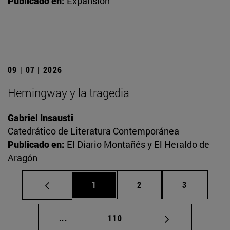
Publicado en:
Expansión
09 | 07 | 2026
Hemingway y la tragedia
Gabriel Insausti
Catedrático de Literatura Contemporánea
Publicado en:
El Diario Montañés y El Heraldo de
Aragón
Página
Página
Página
1
2
3
Páginas intermedias Use TAB para desplaz
Página
...
110