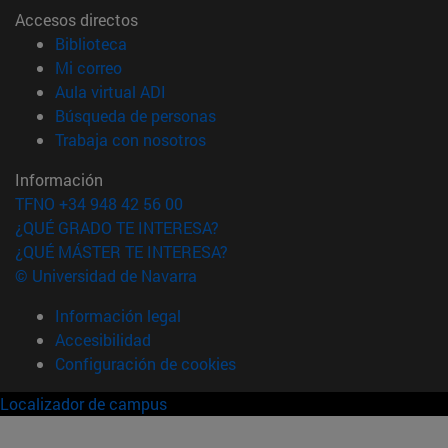
Accesos directos
(abre en nueva ventana)
Biblioteca
(abre en nueva ventana)
Mi correo
(abre en nueva ventana)
Aula virtual ADI
(abre en nueva ventana)
Búsqueda de personas
(abre en nueva ventana)
Trabaja con nosotros
Información
TFNO +34 948 42 56 00
¿QUÉ GRADO TE INTERESA?
¿QUÉ MÁSTER TE INTERESA?
© Universidad de Navarra
Información legal
Accesibilidad
Configuración de cookies
Localizador de campus