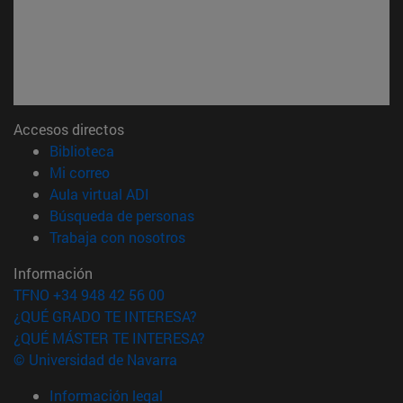
Accesos directos
(abre en nueva ventana)
Biblioteca
(abre en nueva ventana)
Mi correo
(abre en nueva ventana)
Aula virtual ADI
(abre en nueva ventana)
Búsqueda de personas
(abre en nueva ventana)
Trabaja con nosotros
Información
TFNO +34 948 42 56 00
¿QUÉ GRADO TE INTERESA?
¿QUÉ MÁSTER TE INTERESA?
© Universidad de Navarra
Información legal