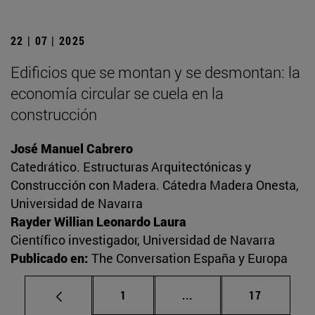
22 | 07 | 2025
Edificios que se montan y se desmontan: la
economía circular se cuela en la
construcción
José Manuel Cabrero
Catedrático. Estructuras Arquitectónicas y
Construcción con Madera. Cátedra Madera Onesta,
Universidad de Navarra
Rayder Willian Leonardo Laura
Científico investigador, Universidad de Navarra
Publicado en:
The Conversation España y Europa
Página
Páginas intermedias Us
Página
1
...
17