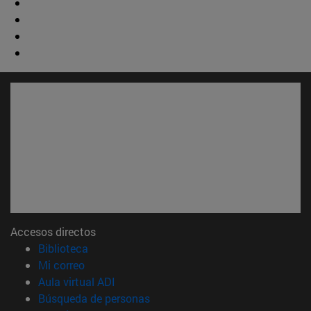
Accesos directos
(abre en nueva ventana)
Biblioteca
(abre en nueva ventana)
Mi correo
(abre en nueva ventana)
Aula virtual ADI
(abre en nueva ventana)
Búsqueda de personas