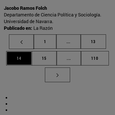
Jacobo Ramos Folch
Departamento de Ciencia Política y Sociología.
Universidad de Navarra.
Publicado en:
La Razón
Página
Páginas intermedias Us
Página
1
...
13
Página
Página
Páginas intermedias U
Página
14
15
...
110