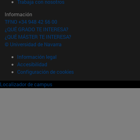
(abre en nueva ventana)
Trabaja con nosotros
Información
TFNO +34 948 42 56 00
¿QUÉ GRADO TE INTERESA?
¿QUÉ MÁSTER TE INTERESA?
© Universidad de Navarra
Información legal
Accesibilidad
Configuración de cookies
Localizador de campus