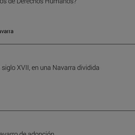
mos de Derechos Humanos?
avarra
 siglo XVII, en una Navarra dividida
y navarro de adopción