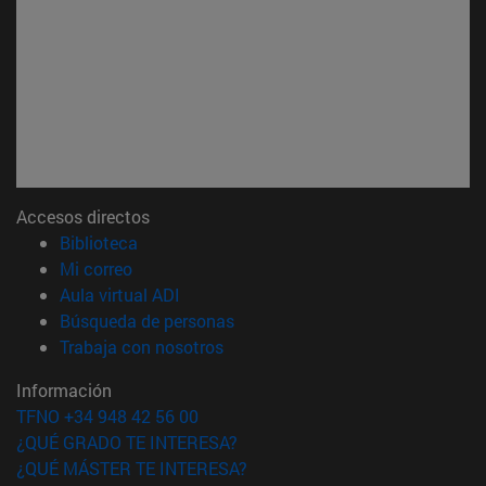
Accesos directos
(abre en nueva ventana)
Biblioteca
(abre en nueva ventana)
Mi correo
(abre en nueva ventana)
Aula virtual ADI
(abre en nueva ventana)
Búsqueda de personas
(abre en nueva ventana)
Trabaja con nosotros
Información
TFNO +34 948 42 56 00
¿QUÉ GRADO TE INTERESA?
¿QUÉ MÁSTER TE INTERESA?