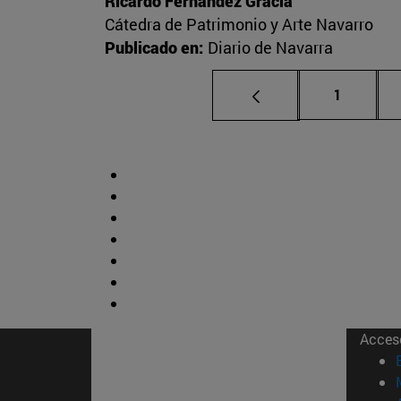
Ricardo Fernández Gracia
Cátedra de Patrimonio y Arte Navarro
Publicado en:
Diario de Navarra
Página
1
Acces