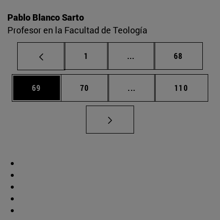
Pablo Blanco Sarto
Profesor en la Facultad de Teología
Página
Páginas intermedias Us
Página
1
...
68
Página
Página
Páginas intermedias U
Página
69
70
...
110