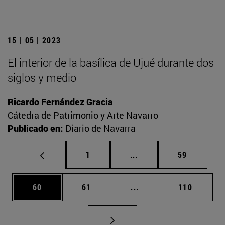
15 | 05 | 2023
El interior de la basílica de Ujué durante dos
siglos y medio
Ricardo Fernández Gracia
Cátedra de Patrimonio y Arte Navarro
Publicado en:
Diario de Navarra
Página
Páginas intermedias Us
Página
1
...
59
Página
Página
Páginas intermedias U
Página
60
61
...
110