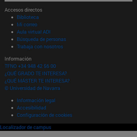
Accesos directos
(abre en nueva ventana)
Biblioteca
(abre en nueva ventana)
Mi correo
(abre en nueva ventana)
Aula virtual ADI
(abre en nueva ventana)
Búsqueda de personas
(abre en nueva ventana)
Trabaja con nosotros
Información
TFNO +34 948 42 56 00
¿QUÉ GRADO TE INTERESA?
¿QUÉ MÁSTER TE INTERESA?
© Universidad de Navarra
Información legal
Accesibilidad
Configuración de cookies
Localizador de campus