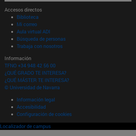
Accesos directos
(abre en nueva ventana)
Biblioteca
(abre en nueva ventana)
Mi correo
(abre en nueva ventana)
Aula virtual ADI
(abre en nueva ventana)
Búsqueda de personas
(abre en nueva ventana)
Trabaja con nosotros
Información
TFNO +34 948 42 56 00
¿QUÉ GRADO TE INTERESA?
¿QUÉ MÁSTER TE INTERESA?
© Universidad de Navarra
Información legal
Accesibilidad
Configuración de cookies
Localizador de campus