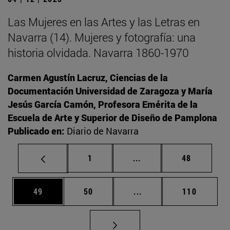
Las Mujeres en las Artes y las Letras en
Navarra (14). Mujeres y fotografía: una
historia olvidada. Navarra 1860-1970
Carmen Agustín Lacruz, Ciencias de la
Documentación Universidad de Zaragoza y María
Jesús García Camón, Profesora Emérita de la
Escuela de Arte y Superior de Diseño de Pamplona
Publicado en:
Diario de Navarra
Página
Páginas intermedias Us
Página
1
...
48
Página
Página
Páginas intermedias U
Página
49
50
...
110