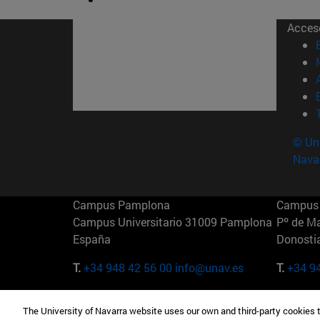
Acces
© Uni
Nava
Campus Pamplona
Campus 
Campus Universitario 31009 Pamplona
Pº de M
España
Donosti
T.
+34 948 42 56 00
info@unav.es
T.
+34 9
Campus Madrid (IESE)
Campus 
The University of Navarra website uses our own and third-party cookies 
Camino del Cerro Águila 3 28023
165 W 5