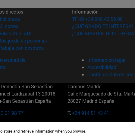
os directos
Información
(abre en nueva ventana)
Biblioteca
TFNO +34 948 42 56 00
(abre en nueva ventana)
Mi correo
¿QUÉ GRADO TE INTERESA?
(abre en nueva ventana)
Aula virtual ADI
¿QUÉ MÁSTER TE INTERESA
(abre en nueva ventana)
Búsqueda de personas
(abre en nueva ventana)
Trabaja con nosotros
versidad de
Información legal
rra
Accesibilidad
Configuración de coo
Donostia-San Sebastián
Campus Madrid
anuel Lardizabal 13 20018
Calle Marquesado de Sta. Marta
a-San Sebastián España
28027 Madrid España
43 21 98 77
T.
+34 914 51 43 41
Nueva York (IESE)
Campus Munich (IESE)
to store and retrieve information when you browse.
7th St 10019-2201 Nueva York
Maria-Theresia-Straße 15 8167