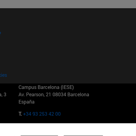
?
kies
Campus Barcelona (IESE)
, 3
Av. Pearson, 21 08034 Barcelona
España
T.
+34 93 253 42 00
Campus Sao Paulo (IESE)
5
Rua Martiniano de Carvalho, 573