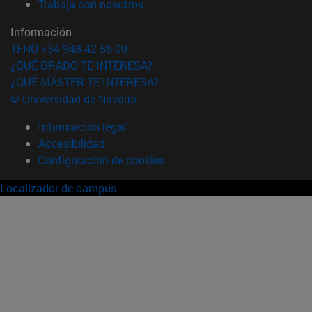
(abre en nueva ventana)
Trabaja con nosotros
Información
TFNO +34 948 42 56 00
¿QUÉ GRADO TE INTERESA?
¿QUÉ MÁSTER TE INTERESA?
© Universidad de Navarra
Información legal
Accesibilidad
Configuración de cookies
Localizador de campus