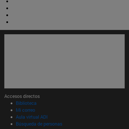
Accesos directos
(abre en nueva ventana)
Biblioteca
(abre en nueva ventana)
Mi correo
(abre en nueva ventana)
Aula virtual ADI
(abre en nueva ventana)
Búsqueda de personas