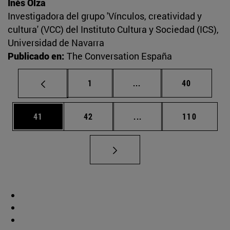
Inés Olza
Investigadora del grupo 'Vínculos, creatividad y
cultura' (VCC) del Instituto Cultura y Sociedad (ICS),
Universidad de Navarra
Publicado en:
The Conversation España
Página
Páginas intermedias Us
Página
1
...
40
Página
Página
Páginas intermedias U
Página
41
42
...
110