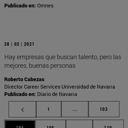
Publicado en:
Omnes
28 | 02 | 2021
Hay empresas que buscan talento, pero las
mejores, buenas personas
Roberto Cabezas
Director Career Services Universidad de Navarra
Publicado en:
Diario de Navarra
Página
Páginas intermedias Us
Página
1
...
103
Página
Página
Páginas intermedias 
Página
104
105
...
110