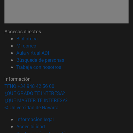
Accesos directos
(abre en nueva ventana)
Biblioteca
(abre en nueva ventana)
Mi correo
(abre en nueva ventana)
Aula virtual ADI
(abre en nueva ventana)
Búsqueda de personas
(abre en nueva ventana)
Trabaja con nosotros
Información
TFNO +34 948 42 56 00
¿QUÉ GRADO TE INTERESA?
¿QUÉ MÁSTER TE INTERESA?
© Universidad de Navarra
Información legal
Accesibilidad