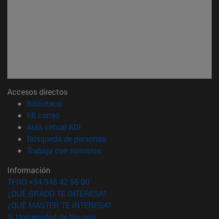
Accesos directos
(abre en nueva ventana)
Biblioteca
(abre en nueva ventana)
Mi correo
(abre en nueva ventana)
Aula virtual ADI
(abre en nueva ventana)
Búsqueda de personas
(abre en nueva ventana)
Trabaja con nosotros
Información
TFNO +34 948 42 56 00
¿QUÉ GRADO TE INTERESA?
¿QUÉ MÁSTER TE INTERESA?
© Universidad de Navarra