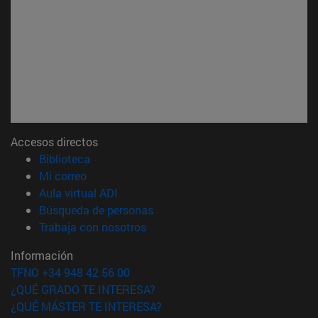
Accesos directos
(abre en nueva ventana)
Biblioteca
(abre en nueva ventana)
Mi correo
(abre en nueva ventana)
Aula virtual ADI
(abre en nueva ventana)
Búsqueda de personas
(abre en nueva ventana)
Trabaja con nosotros
Información
TFNO +34 948 42 56 00
¿QUÉ GRADO TE INTERESA?
¿QUÉ MÁSTER TE INTERESA?