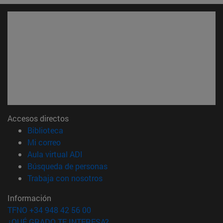
Accesos directos
(abre en nueva ventana)
Biblioteca
(abre en nueva ventana)
Mi correo
(abre en nueva ventana)
Aula virtual ADI
(abre en nueva ventana)
Búsqueda de personas
(abre en nueva ventana)
Trabaja con nosotros
Información
TFNO +34 948 42 56 00
¿QUÉ GRADO TE INTERESA?