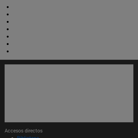
Accesos directos
(abre en nueva ventana)
Biblioteca