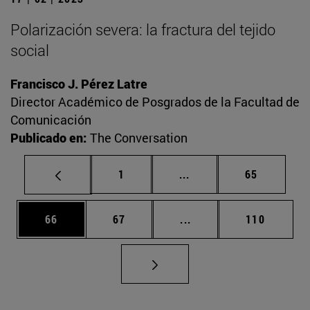
Polarización severa: la fractura del tejido
social
Francisco J. Pérez Latre
Director Académico de Posgrados de la Facultad de
Comunicación
Publicado en:
The Conversation
Página
Páginas intermedias Us
Página
1
...
65
Página
Página
Páginas intermedias U
Página
66
67
...
110