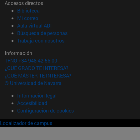
Accesos directos
(abre en nueva ventana)
Biblioteca
(abre en nueva ventana)
Mi correo
(abre en nueva ventana)
Aula virtual ADI
(abre en nueva ventana)
Búsqueda de personas
(abre en nueva ventana)
Trabaja con nosotros
Información
TFNO +34 948 42 56 00
¿QUÉ GRADO TE INTERESA?
¿QUÉ MÁSTER TE INTERESA?
© Universidad de Navarra
Información legal
Accesibilidad
Configuración de cookies
Localizador de campus