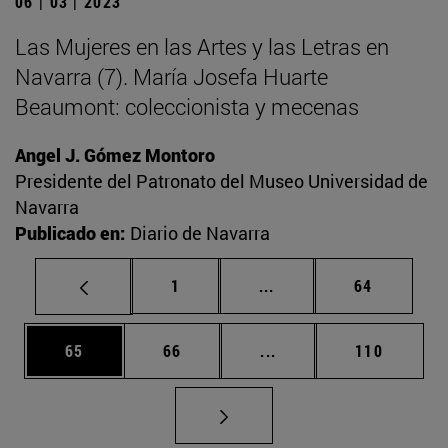
06 | 03 | 2023
Las Mujeres en las Artes y las Letras en
Navarra (7). María Josefa Huarte
Beaumont: coleccionista y mecenas
Angel J. Gómez Montoro
Presidente del Patronato del Museo Universidad de
Navarra
Publicado en:
Diario de Navarra
Página
Páginas intermedias Us
Página
1
...
64
Página
Página
Páginas intermedias U
Página
65
66
...
110