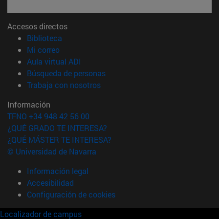
Accesos directos
(abre en nueva ventana)
Biblioteca
(abre en nueva ventana)
Mi correo
(abre en nueva ventana)
Aula virtual ADI
(abre en nueva ventana)
Búsqueda de personas
(abre en nueva ventana)
Trabaja con nosotros
Información
TFNO +34 948 42 56 00
¿QUÉ GRADO TE INTERESA?
¿QUÉ MÁSTER TE INTERESA?
© Universidad de Navarra
Información legal
Accesibilidad
Configuración de cookies
Localizador de campus