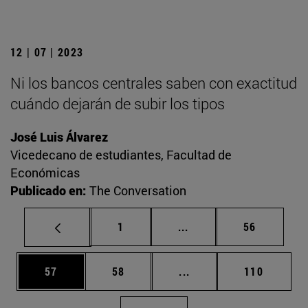
12 | 07 | 2023
Ni los bancos centrales saben con exactitud
cuándo dejarán de subir los tipos
José Luis Álvarez
Vicedecano de estudiantes, Facultad de
Económicas
Publicado en:
The Conversation
Página
Páginas intermedias Us
Página
1
...
56
Página
Página
Páginas intermedias U
Página
57
58
...
110