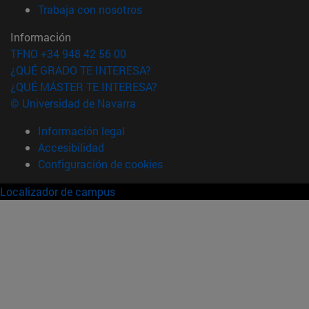
(abre en nueva ventana)
Trabaja con nosotros
Información
TFNO +34 948 42 56 00
¿QUÉ GRADO TE INTERESA?
¿QUÉ MÁSTER TE INTERESA?
© Universidad de Navarra
Información legal
Accesibilidad
Configuración de cookies
Localizador de campus