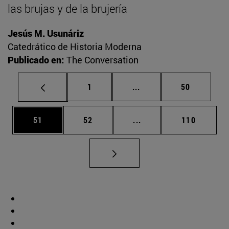
las brujas y de la brujería
Jesús M. Usunáriz
Catedrático de Historia Moderna
Publicado en:
The Conversation
Página
Páginas intermedias Us
Página
1
...
50
Página
Página
Páginas intermedias U
Página
51
52
...
110