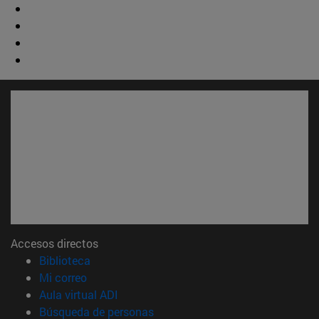
Accesos directos
(abre en nueva ventana)
Biblioteca
(abre en nueva ventana)
Mi correo
(abre en nueva ventana)
Aula virtual ADI
(abre en nueva ventana)
Búsqueda de personas