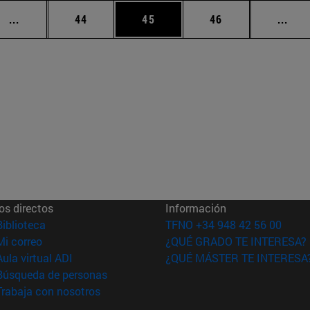
Páginas intermedias Use TAB para desplazarse.
Página
Página
Página
Pági
...
44
45
46
...
os directos
Información
(abre en nueva ventana)
Biblioteca
TFNO +34 948 42 56 00
(abre en nueva ventana)
Mi correo
¿QUÉ GRADO TE INTERESA?
(abre en nueva ventana)
Aula virtual ADI
¿QUÉ MÁSTER TE INTERESA
(abre en nueva ventana)
Búsqueda de personas
(abre en nueva ventana)
Trabaja con nosotros