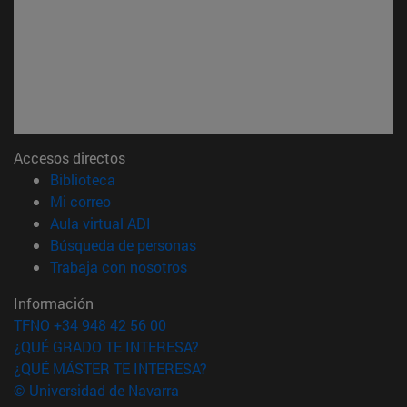
Accesos directos
(abre en nueva ventana)
Biblioteca
(abre en nueva ventana)
Mi correo
(abre en nueva ventana)
Aula virtual ADI
(abre en nueva ventana)
Búsqueda de personas
(abre en nueva ventana)
Trabaja con nosotros
Información
TFNO +34 948 42 56 00
¿QUÉ GRADO TE INTERESA?
¿QUÉ MÁSTER TE INTERESA?
© Universidad de Navarra