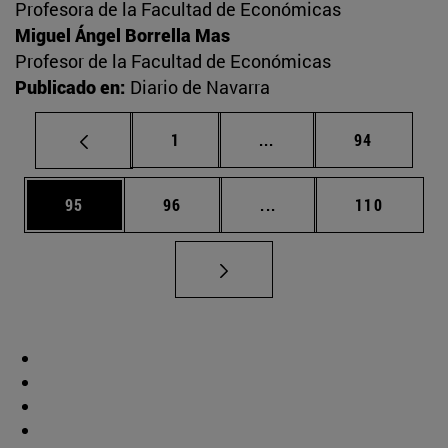
Profesora de la Facultad de Económicas
Miguel Ángel Borrella Mas
Profesor de la Facultad de Económicas
Publicado en:
Diario de Navarra
Página
Páginas intermedias Us
Página
1
...
94
Página
Página
Páginas intermedias U
Página
95
96
...
110