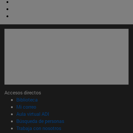
Accesos directos
(abre en nueva ventana)
Biblioteca
(abre en nueva ventana)
Mi correo
(abre en nueva ventana)
Aula virtual ADI
(abre en nueva ventana)
Búsqueda de personas
(abre en nueva ventana)
Trabaja con nosotros