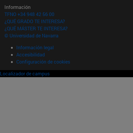
Información
TFNO +34 948 42 56 00
¿QUÉ GRADO TE INTERESA?
¿QUÉ MÁSTER TE INTERESA?
© Universidad de Navarra
Información legal
Accesibilidad
Configuración de cookies
Localizador de campus