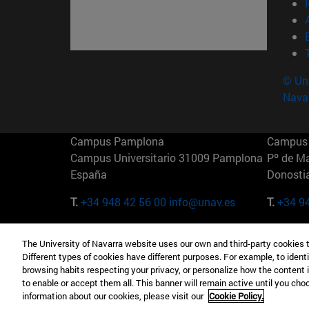
© Uni
Nava
Campus Pamplona
Campus 
Campus Universitario 31009 Pamplona
Pº de M
España
Donosti
T.
+34 948 42 56 00
info@unav.es
T.
+34 9
Campus Madrid (IESE)
Campus 
The University of Navarra website uses our own and third-party cookies 
Camino del Cerro Águila 3 28023
165 W 5
Different types of cookies have different purposes. For example, to identi
Madrid España
EE.UU
browsing habits respecting your privacy, or personalize how the content 
to enable or accept them all. This banner will remain active until you ch
T.
+34 912 11 30 00
T.
+1 64
information about our cookies, please visit our
Cookie Policy.