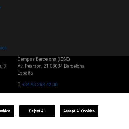
?
kies
Campus Barcelona (IESE)
, 3
Av. Pearson, 21 08034 Barcelona
España
T.
+34 93 253 42 00
Campus Sao Paulo (IESE)
5
Rua Martiniano de Carvalho, 573
01321001 Bela Vista Brasil
ookies
Reject All
Accept All Cookies
T.
+55 11 3177-8300