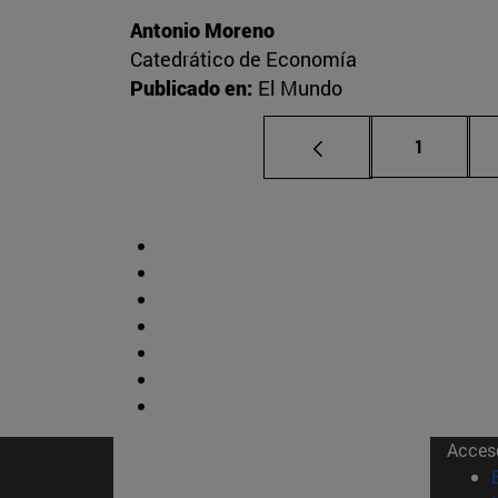
Antonio Moreno
Catedrático de Economía
Publicado en:
El Mundo
Página
1
Acces