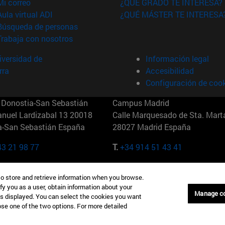
(abre en nueva ventana)
Mi correo
¿QUÉ GRADO TE INTERESA?
(abre en nueva ventana)
Aula virtual ADI
¿QUÉ MÁSTER TE INTERESA
(abre en nueva ventana)
Búsqueda de personas
(abre en nueva ventana)
Trabaja con nosotros
versidad de
Información legal
rra
Accesibilidad
Configuración de coo
Donostia-San Sebastián
Campus Madrid
anuel Lardizabal 13 20018
Calle Marquesado de Sta. Marta
a-San Sebastián España
28027 Madrid España
43 21 98 77
T.
+34 914 51 43 41
Nueva York (IESE)
Campus Munich (IESE)
to store and retrieve information when you browse.
7th St 10019-2201 Nueva York
Maria-Theresia-Straße 15 8167
fy you as a user, obtain information about your
Múnich Alemania
Manage c
is displayed. You can select the cookies you want
oose one of the two options. For more detailed
6 346 8850
T.
+49 89 24209790