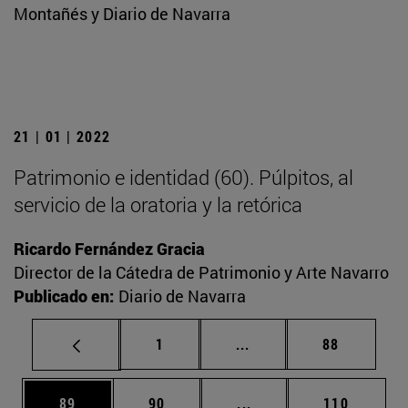
Montañés y Diario de Navarra
21 | 01 | 2022
Patrimonio e identidad (60). Púlpitos, al
servicio de la oratoria y la retórica
Ricardo Fernández Gracia
Director de la Cátedra de Patrimonio y Arte Navarro
Publicado en:
Diario de Navarra
Página
Páginas intermedias Us
Página
1
...
88
Página
Página
Páginas intermedias U
Página
89
90
...
110