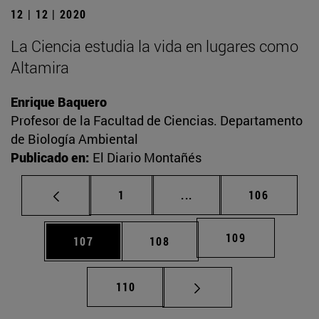
12 | 12 | 2020
La Ciencia estudia la vida en lugares como
Altamira
Enrique Baquero
Profesor de la Facultad de Ciencias. Departamento
de Biología Ambiental
Publicado en:
El Diario Montañés
Página
Páginas intermedias Us
Página
1
...
106
Página
109
Página
Página
107
108
Página
110