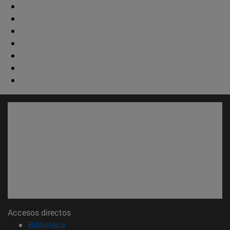
Accesos directos
(abre en nueva ventana)
Biblioteca