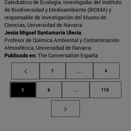
Catedrático de Ecología, investigador del Instituto
de Biodiversidad y Medioambiente (BIOMA) y
responsable de investigación del Museo de
Ciencias, Universidad de Navarra
Jesús Miguel Santamaría Ulecia
Profesor de Química Ambiental y Contaminación
Atmosférica, Universidad de Navarra
Publicado en:
The Conversation España
Página
Páginas intermedias U
Página
1
...
4
Página
Página
Páginas intermedias Use
Página
5
6
...
110