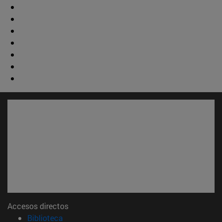
Accesos directos
(abre en nueva ventana)
Biblioteca