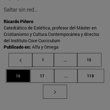
Saltar sin red…
Ricardo Piñero
Catedrático de Estética, profesor del Máster en
Cristianismo y Cultura Contemporánea y director
del Instituto Core Curriculum
Publicado en:
Alfa y Omega
Página
Páginas intermedias Us
Página
1
...
15
Página
Página
Páginas intermedias U
Página
16
17
...
110