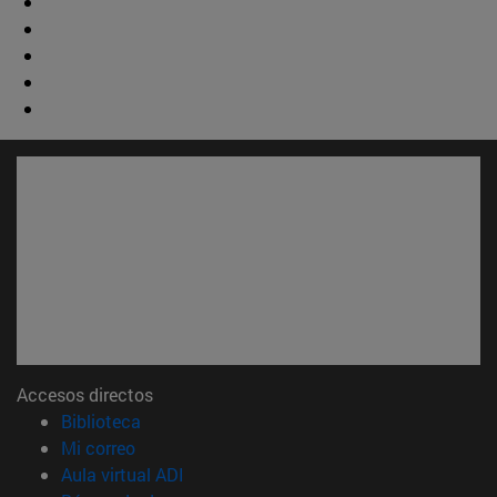
Accesos directos
(abre en nueva ventana)
Biblioteca
(abre en nueva ventana)
Mi correo
(abre en nueva ventana)
Aula virtual ADI