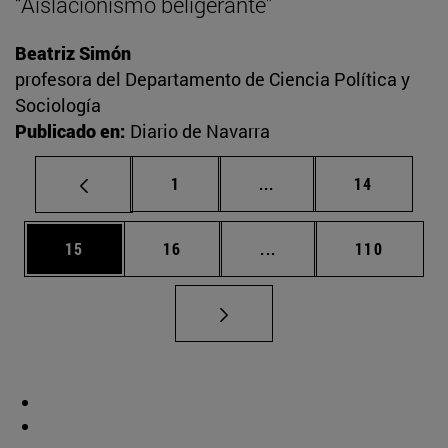
“Aislacionismo beligerante”
Beatriz Simón
profesora del Departamento de Ciencia Política y
Sociología
Publicado en:
Diario de Navarra
Página
Páginas intermedias Us
Página
1
...
14
Página
Página
Páginas intermedias U
Página
15
16
...
110