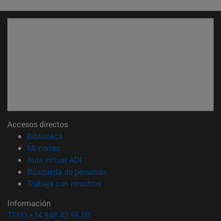
Accesos directos
(abre en nueva ventana)
Biblioteca
(abre en nueva ventana)
Mi correo
(abre en nueva ventana)
Aula virtual ADI
(abre en nueva ventana)
Búsqueda de personas
(abre en nueva ventana)
Trabaja con nosotros
Información
TFNO +34 948 42 56 00