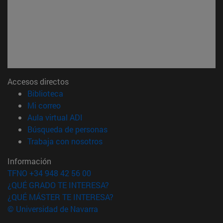
Accesos directos
(abre en nueva ventana)
Biblioteca
(abre en nueva ventana)
Mi correo
(abre en nueva ventana)
Aula virtual ADI
(abre en nueva ventana)
Búsqueda de personas
(abre en nueva ventana)
Trabaja con nosotros
Información
TFNO +34 948 42 56 00
¿QUÉ GRADO TE INTERESA?
¿QUÉ MÁSTER TE INTERESA?
© Universidad de Navarra