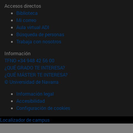
Accesos directos
(abre en nueva ventana)
Biblioteca
(abre en nueva ventana)
Mi correo
(abre en nueva ventana)
Aula virtual ADI
(abre en nueva ventana)
Búsqueda de personas
(abre en nueva ventana)
Trabaja con nosotros
Información
TFNO +34 948 42 56 00
¿QUÉ GRADO TE INTERESA?
¿QUÉ MÁSTER TE INTERESA?
© Universidad de Navarra
Información legal
Accesibilidad
Configuración de cookies
Localizador de campus