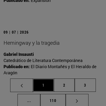
Publicado en:
Expansión
09 | 07 | 2026
Hemingway y la tragedia
Gabriel Insausti
Catedrático de Literatura Contemporánea
Publicado en:
El Diario Montañés y El Heraldo de
Aragón
Página
Página
Página
1
2
3
Páginas intermedias Use TAB para desplaz
Página
...
110