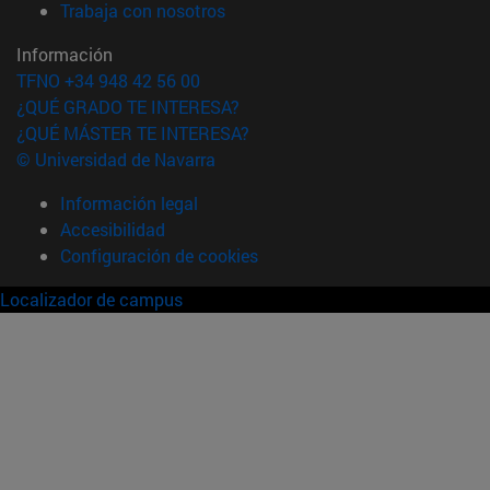
(abre en nueva ventana)
Trabaja con nosotros
Información
TFNO +34 948 42 56 00
¿QUÉ GRADO TE INTERESA?
¿QUÉ MÁSTER TE INTERESA?
© Universidad de Navarra
Información legal
Accesibilidad
Configuración de cookies
Localizador de campus