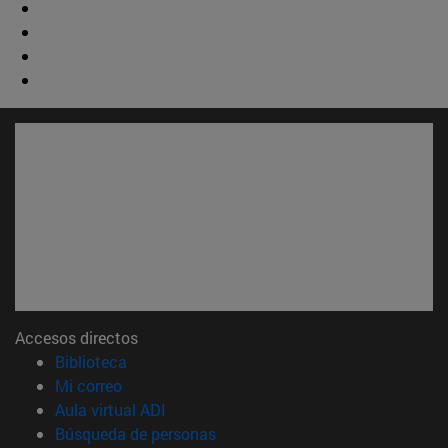
Accesos directos
(abre en nueva ventana)
Biblioteca
(abre en nueva ventana)
Mi correo
(abre en nueva ventana)
Aula virtual ADI
(abre en nueva ventana)
Búsqueda de personas