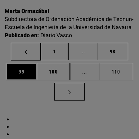
Marta Ormazábal
Subdirectora de Ordenación Académica de Tecnun-
Escuela de Ingeniería de la Universidad de Navarra
Publicado en:
Diario Vasco
Página
Páginas intermedias Us
Página
1
...
98
Página
Página
Páginas intermedias U
Página
99
100
...
110