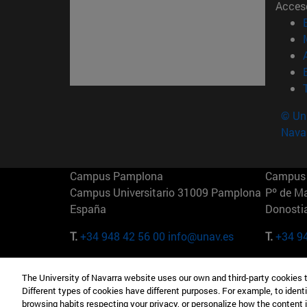
Acces
© Uni
Nava
Campus Pamplona
Campus 
Campus Universitario 31009 Pamplona
Pº de M
España
Donosti
T.
+34 948 42 56 00
info@unav.es
T.
+34 9
Campus Madrid (IESE)
Campus 
The University of Navarra website uses our own and third-party cookies 
Camino del Cerro Águila 3 28023
165 W 5
Different types of cookies have different purposes. For example, to identi
Madrid España
EE.UU
browsing habits respecting your privacy, or personalize how the content 