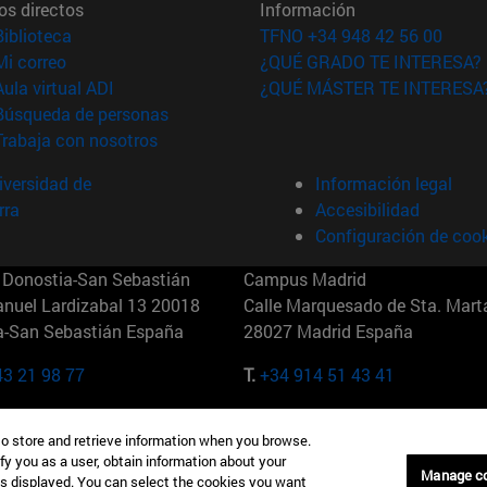
os directos
Información
(abre en nueva ventana)
Biblioteca
TFNO +34 948 42 56 00
(abre en nueva ventana)
Mi correo
¿QUÉ GRADO TE INTERESA?
(abre en nueva ventana)
Aula virtual ADI
¿QUÉ MÁSTER TE INTERESA
(abre en nueva ventana)
Búsqueda de personas
(abre en nueva ventana)
Trabaja con nosotros
versidad de
Información legal
rra
Accesibilidad
Configuración de coo
Donostia-San Sebastián
Campus Madrid
anuel Lardizabal 13 20018
Calle Marquesado de Sta. Marta
a-San Sebastián España
28027 Madrid España
43 21 98 77
T.
+34 914 51 43 41
Nueva York (IESE)
Campus Munich (IESE)
to store and retrieve information when you browse.
7th St 10019-2201 Nueva York
Maria-Theresia-Straße 15 8167
fy you as a user, obtain information about your
Múnich Alemania
Manage c
is displayed. You can select the cookies you want