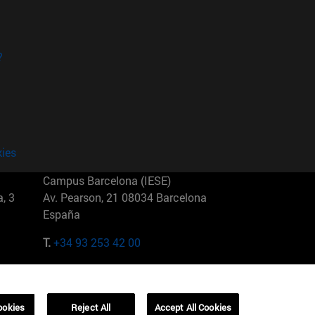
?
kies
Campus Barcelona (IESE)
, 3
Av. Pearson, 21 08034 Barcelona
España
T.
+34 93 253 42 00
Campus Sao Paulo (IESE)
5
Rua Martiniano de Carvalho, 573
01321001 Bela Vista Brasil
ookies
Reject All
Accept All Cookies