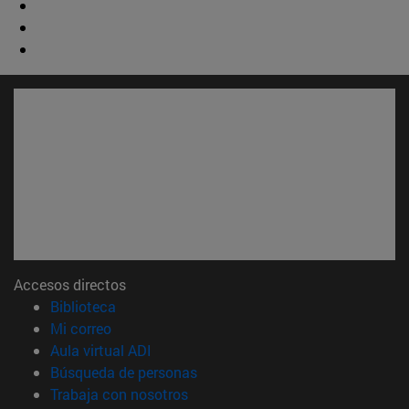
Accesos directos
(abre en nueva ventana)
Biblioteca
(abre en nueva ventana)
Mi correo
(abre en nueva ventana)
Aula virtual ADI
(abre en nueva ventana)
Búsqueda de personas
(abre en nueva ventana)
Trabaja con nosotros