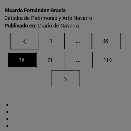
Ricardo Fernández Gracia
Cátedra de Patrimonio y Arte Navarro
Publicado en:
Diario de Navarra
Página
Páginas intermedias Us
Página
1
...
69
Página
Página
Páginas intermedias U
Página
70
71
...
110