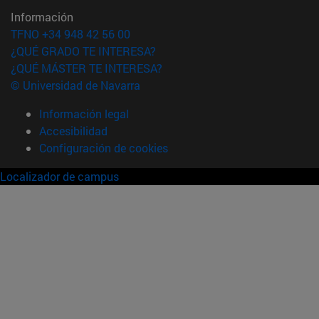
Información
TFNO +34 948 42 56 00
¿QUÉ GRADO TE INTERESA?
¿QUÉ MÁSTER TE INTERESA?
© Universidad de Navarra
Información legal
Accesibilidad
Configuración de cookies
Localizador de campus