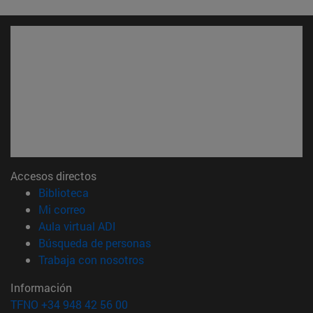
Accesos directos
(abre en nueva ventana)
Biblioteca
(abre en nueva ventana)
Mi correo
(abre en nueva ventana)
Aula virtual ADI
(abre en nueva ventana)
Búsqueda de personas
(abre en nueva ventana)
Trabaja con nosotros
Información
TFNO +34 948 42 56 00