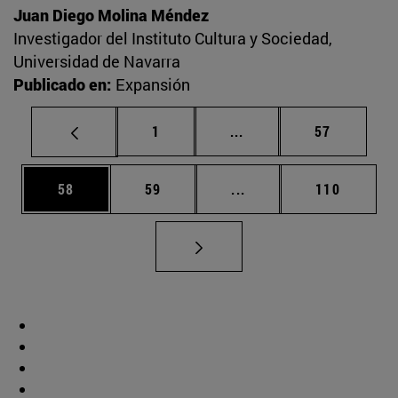
Juan Diego Molina Méndez
Investigador del Instituto Cultura y Sociedad,
Universidad de Navarra
Publicado en:
Expansión
Página
Páginas intermedias Us
Página
1
...
57
Página
Página
Páginas intermedias U
Página
58
59
...
110