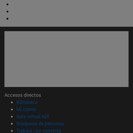
Accesos directos
(abre en nueva ventana)
Biblioteca
(abre en nueva ventana)
Mi correo
(abre en nueva ventana)
Aula virtual ADI
(abre en nueva ventana)
Búsqueda de personas
(abre en nueva ventana)
Trabaja con nosotros