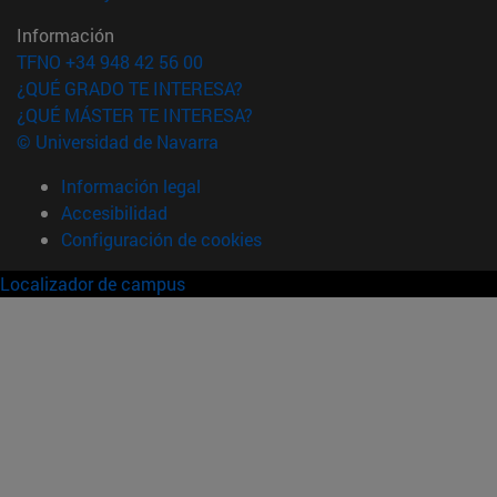
Información
TFNO +34 948 42 56 00
¿QUÉ GRADO TE INTERESA?
¿QUÉ MÁSTER TE INTERESA?
© Universidad de Navarra
Información legal
Accesibilidad
Configuración de cookies
Localizador de campus