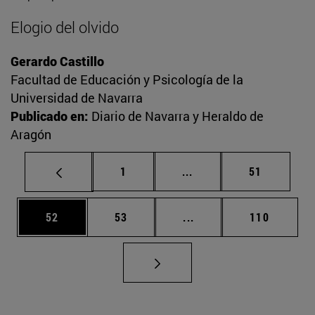
Elogio del olvido
Gerardo Castillo
Facultad de Educación y Psicología de la
Universidad de Navarra
Publicado en:
Diario de Navarra y Heraldo de
Aragón
Página
Páginas intermedias Us
Página
1
...
51
Página
Página
Páginas intermedias U
Página
52
53
...
110