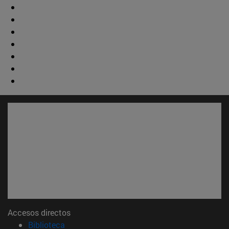
Accesos directos
(abre en nueva ventana)
Biblioteca