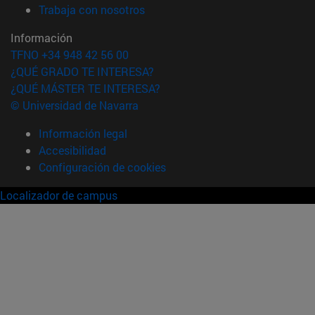
(abre en nueva ventana)
Trabaja con nosotros
Información
TFNO +34 948 42 56 00
¿QUÉ GRADO TE INTERESA?
¿QUÉ MÁSTER TE INTERESA?
© Universidad de Navarra
Información legal
Accesibilidad
Configuración de cookies
Localizador de campus