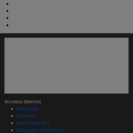
Accesos directos
(abre en nueva ventana)
Biblioteca
(abre en nueva ventana)
Mi correo
(abre en nueva ventana)
Aula virtual ADI
(abre en nueva ventana)
Búsqueda de personas