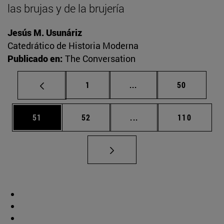
las brujas y de la brujería
Jesús M. Usunáriz
Catedrático de Historia Moderna
Publicado en:
The Conversation
Página
Páginas intermedias Us
Página
1
...
50
Página
Página
Páginas intermedias U
Página
51
52
...
110