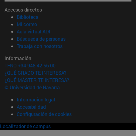
Accesos directos
(abre en nueva ventana)
Biblioteca
(abre en nueva ventana)
Mi correo
(abre en nueva ventana)
Aula virtual ADI
(abre en nueva ventana)
Búsqueda de personas
(abre en nueva ventana)
Trabaja con nosotros
Información
TFNO +34 948 42 56 00
¿QUÉ GRADO TE INTERESA?
¿QUÉ MÁSTER TE INTERESA?
© Universidad de Navarra
Información legal
Accesibilidad
Configuración de cookies
Localizador de campus