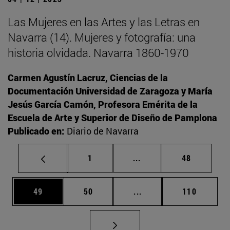
Las Mujeres en las Artes y las Letras en
Navarra (14). Mujeres y fotografía: una
historia olvidada. Navarra 1860-1970
Carmen Agustín Lacruz, Ciencias de la
Documentación Universidad de Zaragoza y María
Jesús García Camón, Profesora Emérita de la
Escuela de Arte y Superior de Diseño de Pamplona
Publicado en:
Diario de Navarra
Página
Páginas intermedias Us
Página
1
...
48
Página
Página
Páginas intermedias U
Página
49
50
...
110