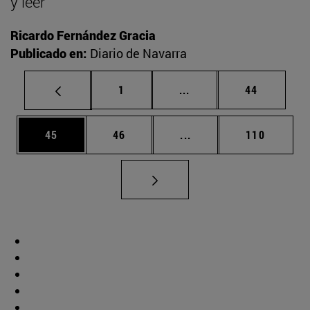
y leer
Ricardo Fernández Gracia
Publicado en:
Diario de Navarra
Página
Páginas intermedias Us
Página
1
...
44
Página
Página
Páginas intermedias U
Página
45
46
...
110