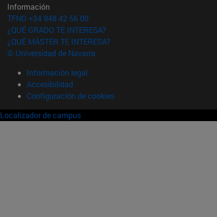
Información
TFNO +34 948 42 56 00
¿QUÉ GRADO TE INTERESA?
¿QUÉ MÁSTER TE INTERESA?
© Universidad de Navarra
Información legal
Accesibilidad
Configuración de cookies
Localizador de campus