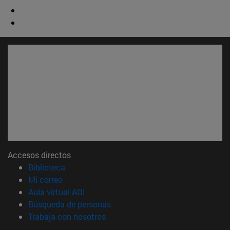
Accesos directos
(abre en nueva ventana)
Biblioteca
(abre en nueva ventana)
Mi correo
(abre en nueva ventana)
Aula virtual ADI
(abre en nueva ventana)
Búsqueda de personas
(abre en nueva ventana)
Trabaja con nosotros