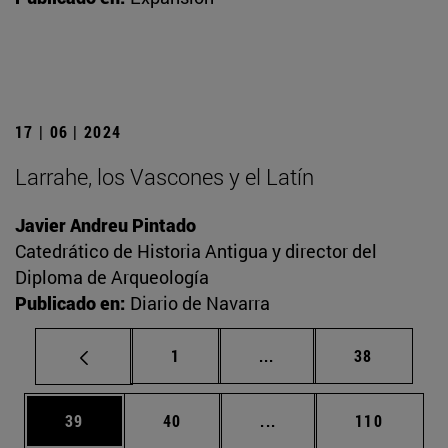
17 | 06 | 2024
Larrahe, los Vascones y el Latín
Javier Andreu Pintado
Catedrático de Historia Antigua y director del
Diploma de Arqueología
Publicado en:
Diario de Navarra
Página
Páginas intermedias Us
Página
1
...
38
Página
Página
Páginas intermedias U
Página
39
40
...
110