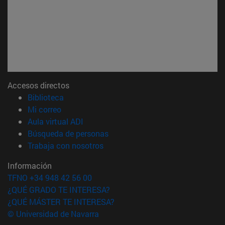
Accesos directos
(abre en nueva ventana)
Biblioteca
(abre en nueva ventana)
Mi correo
(abre en nueva ventana)
Aula virtual ADI
(abre en nueva ventana)
Búsqueda de personas
(abre en nueva ventana)
Trabaja con nosotros
Información
TFNO +34 948 42 56 00
¿QUÉ GRADO TE INTERESA?
¿QUÉ MÁSTER TE INTERESA?
© Universidad de Navarra