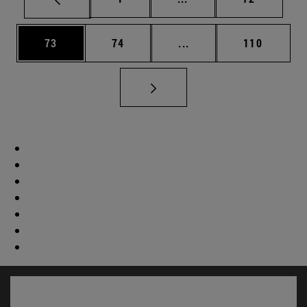
Página
Página
Páginas intermedias U
Página
73
74
...
110