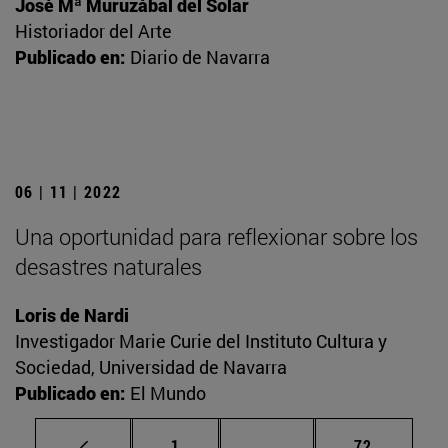
José Mª Muruzábal del Solar
Historiador del Arte
Publicado en:
Diario de Navarra
06 | 11 | 2022
Una oportunidad para reflexionar sobre los
desastres naturales
Loris de Nardi
Investigador Marie Curie del Instituto Cultura y
Sociedad, Universidad de Navarra
Publicado en:
El Mundo
Página
Páginas intermedias Us
Página
1
...
72