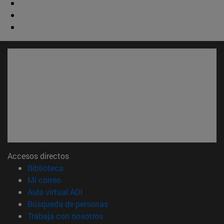
Accesos directos
(abre en nueva ventana)
Biblioteca
(abre en nueva ventana)
Mi correo
(abre en nueva ventana)
Aula virtual ADI
(abre en nueva ventana)
Búsqueda de personas
(abre en nueva ventana)
Trabaja con nosotros