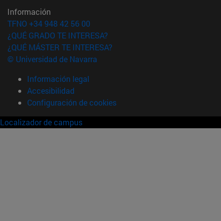
Información
TFNO +34 948 42 56 00
¿QUÉ GRADO TE INTERESA?
¿QUÉ MÁSTER TE INTERESA?
© Universidad de Navarra
Información legal
Accesibilidad
Configuración de cookies
Localizador de campus