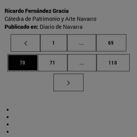
Ricardo Fernández Gracia
Cátedra de Patrimonio y Arte Navarro
Publicado en:
Diario de Navarra
Página
Páginas intermedias Us
Página
1
...
69
Página
Página
Páginas intermedias U
Página
70
71
...
110