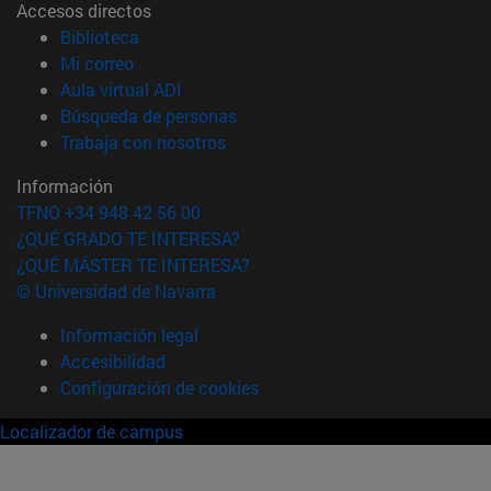
Accesos directos
(abre en nueva ventana)
Biblioteca
(abre en nueva ventana)
Mi correo
(abre en nueva ventana)
Aula virtual ADI
(abre en nueva ventana)
Búsqueda de personas
(abre en nueva ventana)
Trabaja con nosotros
Información
TFNO +34 948 42 56 00
¿QUÉ GRADO TE INTERESA?
¿QUÉ MÁSTER TE INTERESA?
© Universidad de Navarra
Información legal
Accesibilidad
Configuración de cookies
Localizador de campus