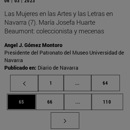
06 | 03 | 2023
Las Mujeres en las Artes y las Letras en
Navarra (7). María Josefa Huarte
Beaumont: coleccionista y mecenas
Angel J. Gómez Montoro
Presidente del Patronato del Museo Universidad de
Navarra
Publicado en:
Diario de Navarra
Página
Páginas intermedias Us
Página
1
...
64
Página
Página
Páginas intermedias U
Página
65
66
...
110